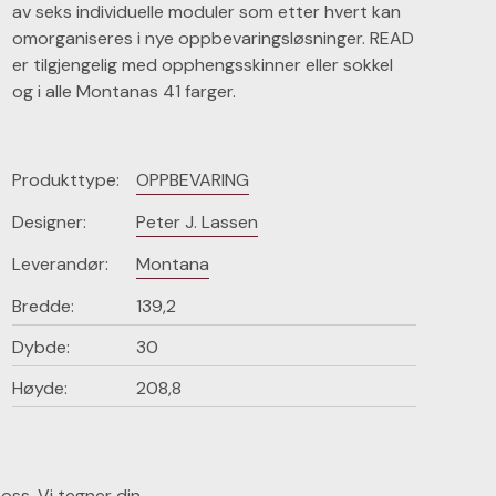
av seks individuelle moduler som etter hvert kan
omorganiseres i nye oppbevaringsløsninger. READ
er tilgjengelig med opphengsskinner eller sokkel
og i alle Montanas 41 farger.
Produkttype:
OPPBEVARING
Designer:
Peter J. Lassen
Leverandør:
Montana
Bredde:
139,2
Dybde:
30
Høyde:
208,8
oss. Vi tegner din