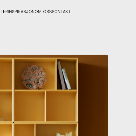
STER
INSPIRASJON
OM OSS
KONTAKT
Gulvhyller