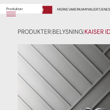
Produkter
MERKEVARER
KAMPANJER
TJENE
PRODUKTER
|
BELYSNING
|
KAISER I