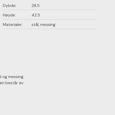
Dybde:
28.5
Høyde:
42.5
Materialer:
stål, messing
ål og messing.
pen består av