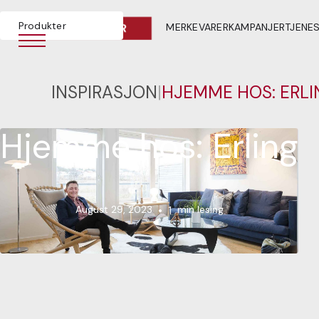
Produkter
MERKEVARER
KAMPANJER
TJENE
INSPIRASJON
|
HJEMME HOS: ERLI
Hjemme hos: Erling
August 29, 2023
•
1
min lesing