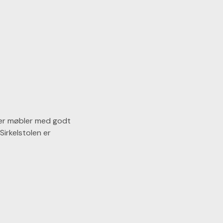
iker møbler med godt
irkelstolen er