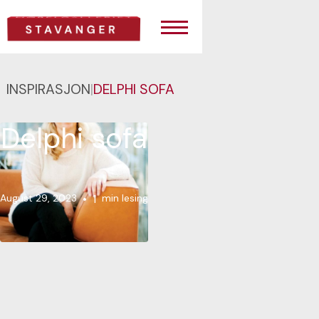
INSPIRASJON
|
DELPHI SOFA
Delphi sofa
August 29, 2023
•
1
min lesing